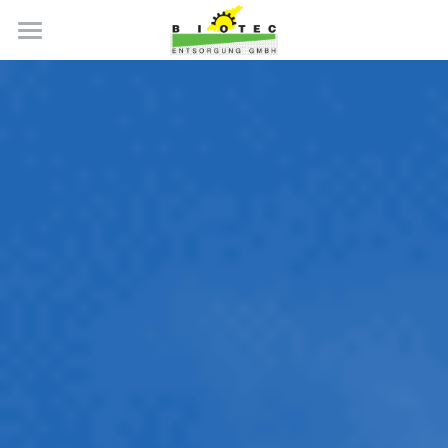
Entsorgungskompetenz.
Mit Brief und Siegel.
Was uns wichtig ist.
Fragen?
Infos
Wir kommen.
JOBS BEI BIOTEC